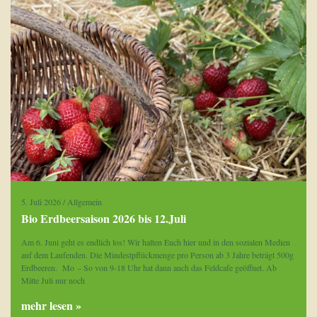
5. Juli 2026
/
Allgemein
Bio Erdbeersaison 2026 bis 12.Juli
Am 6. Juni geht es endlich los! Wir halten Euch hier und in den sozialen Medien
auf dem Laufenden. Die Mindestpflückmenge pro Person ab 3 Jahre beträgt 500g
Erdbeeren. Mo – So von 9-18 Uhr hat dann auch das Feldcafe geöffnet. Ab
Mitte Juli nur noch
mehr lesen »