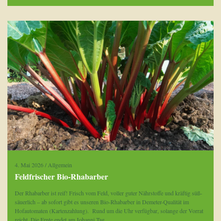
4. Mai 2026
/
Allgemein
Feldfrischer Bio-Rhabarber
Der Rhabarber ist reif! Frisch vom Feld, voller guter Nährstoffe und kräftig süß-
säuerlich – ab sofort gibt es unseren Bio-Rhabarber in Demeter-Qualität im
Hofautomaten (Kartenzahlung). Rund um die Uhr verfügbar, solange der Vorrat
reicht. Die Ernte endet am Johanni Tag.