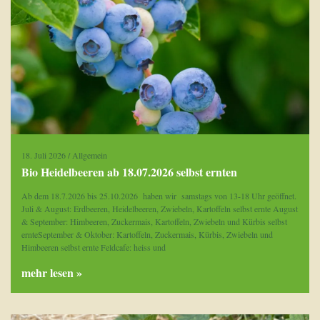
18. Juli 2026
/
Allgemein
Bio Heidelbeeren ab 18.07.2026 selbst ernten
Ab dem 18.7.2026 bis 25.10.2026 haben wir samstags von 13-18 Uhr geöffnet.
Juli & August: Erdbeeren, Heidelbeeren, Zwiebeln, Kartoffeln selbst ernte August
& September: Himbeeren, Zuckermais, Kartoffeln, Zwiebeln und Kürbis selbst
ernteSeptember & Oktober: Kartoffeln, Zuckermais, Kürbis, Zwiebeln und
Himbeeren selbst ernte Feldcafe: heiss und
mehr lesen »