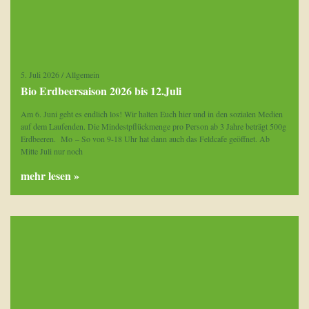
5. Juli 2026
/
Allgemein
Bio Erdbeersaison 2026 bis 12.Juli
Am 6. Juni geht es endlich los! Wir halten Euch hier und in den sozialen Medien
auf dem Laufenden. Die Mindestpflückmenge pro Person ab 3 Jahre beträgt 500g
Erdbeeren. Mo – So von 9-18 Uhr hat dann auch das Feldcafe geöffnet. Ab
Mitte Juli nur noch
mehr lesen »