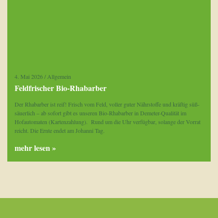
4. Mai 2026
/
Allgemein
Feldfrischer Bio-Rhabarber
Der Rhabarber ist reif! Frisch vom Feld, voller guter Nährstoffe und kräftig süß-
säuerlich – ab sofort gibt es unseren Bio-Rhabarber in Demeter-Qualität im
Hofautomaten (Kartenzahlung). Rund um die Uhr verfügbar, solange der Vorrat
reicht. Die Ernte endet am Johanni Tag.
mehr lesen »