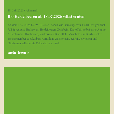
18. Juli 2026
/
Allgemein
Bio Heidelbeeren ab 18.07.2026 selbst ernten
Ab dem 18.7.2026 bis 25.10.2026 haben wir samstags von 13-18 Uhr geöffnet.
Juli & August: Erdbeeren, Heidelbeeren, Zwiebeln, Kartoffeln selbst ernte August
& September: Himbeeren, Zuckermais, Kartoffeln, Zwiebeln und Kürbis selbst
ernteSeptember & Oktober: Kartoffeln, Zuckermais, Kürbis, Zwiebeln und
Himbeeren selbst ernte Feldcafe: heiss und
mehr lesen »