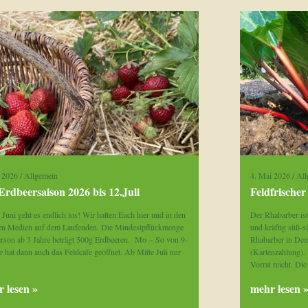
i 2026
/
Allgemein
4. Mai 2026
/
All
Erdbeersaison 2026 bis 12.Juli
Feldfrische
Juni geht es endlich los! Wir halten Euch hier und in den
Der Rhabarber ist
len Medien auf dem Laufenden. Die Mindestpflückmenge
und kräftig süß-sä
erson ab 3 Jahre beträgt 500g Erdbeeren. Mo – So von 9-
Rhabarber in Dem
 hat dann auch das Feldcafe geöffnet. Ab Mitte Juli nur
(Kartenzahlung).
Vorrat reicht. Di
 lesen »
mehr lesen 