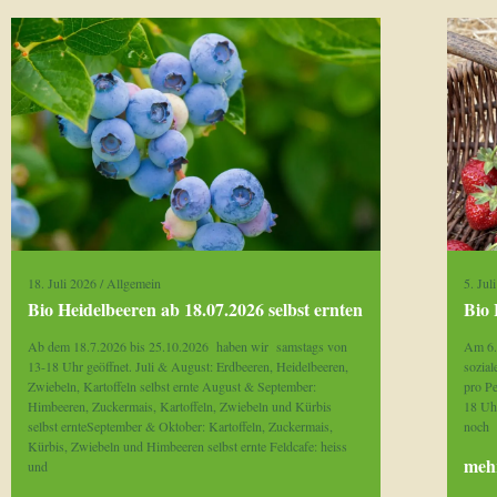
18. Juli 2026
/
Allgemein
5. Jul
Bio Heidelbeeren ab 18.07.2026 selbst ernten
Bio 
Ab dem 18.7.2026 bis 25.10.2026 haben wir samstags von
Am 6. 
13-18 Uhr geöffnet. Juli & August: Erdbeeren, Heidelbeeren,
sozia
Zwiebeln, Kartoffeln selbst ernte August & September:
pro P
Himbeeren, Zuckermais, Kartoffeln, Zwiebeln und Kürbis
18 Uhr
selbst ernteSeptember & Oktober: Kartoffeln, Zuckermais,
noch
Kürbis, Zwiebeln und Himbeeren selbst ernte Feldcafe: heiss
mehr
und