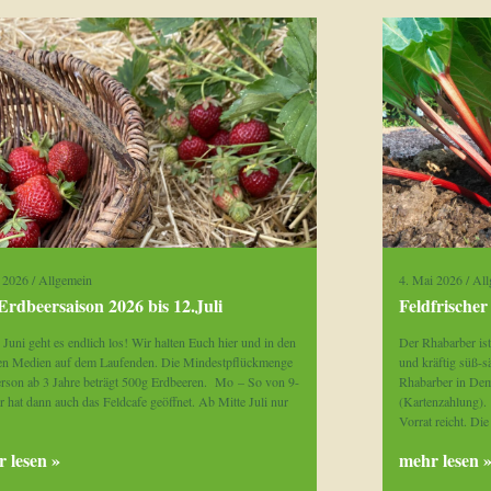
i 2026
/
Allgemein
4. Mai 2026
/
All
Erdbeersaison 2026 bis 12.Juli
Feldfrische
Juni geht es endlich los! Wir halten Euch hier und in den
Der Rhabarber ist
len Medien auf dem Laufenden. Die Mindestpflückmenge
und kräftig süß-sä
erson ab 3 Jahre beträgt 500g Erdbeeren. Mo – So von 9-
Rhabarber in Dem
 hat dann auch das Feldcafe geöffnet. Ab Mitte Juli nur
(Kartenzahlung).
Vorrat reicht. Di
 lesen »
mehr lesen 