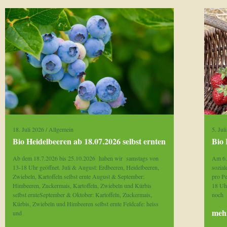
18. Juli 2026
/
Allgemein
5. Jul
Bio Heidelbeeren ab 18.07.2026 selbst ernten
Bio 
Ab dem 18.7.2026 bis 25.10.2026 haben wir samstags von
Am 6. 
13-18 Uhr geöffnet. Juli & August: Erdbeeren, Heidelbeeren,
sozia
Zwiebeln, Kartoffeln selbst ernte August & September:
pro P
Himbeeren, Zuckermais, Kartoffeln, Zwiebeln und Kürbis
18 Uhr
selbst ernteSeptember & Oktober: Kartoffeln, Zuckermais,
noch
Kürbis, Zwiebeln und Himbeeren selbst ernte Feldcafe: heiss
mehr
und